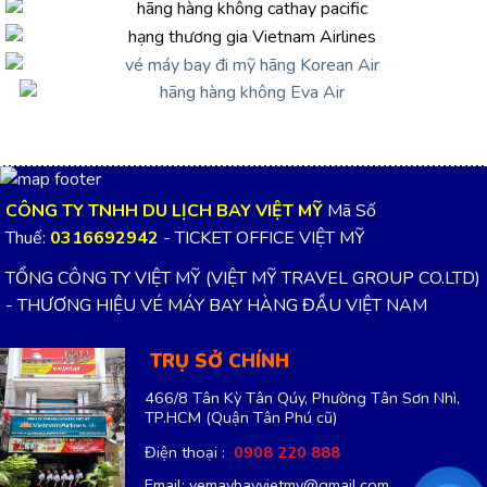
CÔNG TY TNHH DU LỊCH BAY VIỆT MỸ
Mã Số
Thuế:
0316692942
- TICKET OFFICE VIỆT MỸ
TỔNG CÔNG TY VIỆT MỸ (VIỆT MỸ TRAVEL GROUP CO.LTD)
- THƯƠNG HIỆU VÉ MÁY BAY HÀNG ĐẦU VIỆT NAM
TRỤ SỞ CHÍNH
466/8 Tân Kỳ Tân Qúy, Phường Tân Sơn Nhì,
TP.HCM
(Quận Tân Phú cũ)
Điện thoại :
0908 220 888
Email: vemaybayvietmy@gmail.com