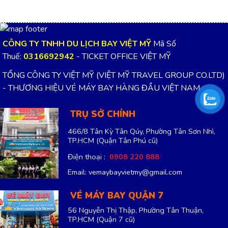
Email: vemaybayvietmy@gmail.com
VÉ MÁY BAY QUẬN 7
56 Nguyễn Thị Thập, Phường Tân Thuận,
TP.HCM
(Quận 7 cũ)
Điện thoại :
0908 520 088
Email: vemaybayvietmy@gmail.com
VÉ MÁY BAY QUẬN TÂN PHÚ
48 Cách Mạng, Phường Phú Thọ Hòa, TP.HCM
(Quận Tân Phú cũ)
Điện thoại :
0918 234 072
Email: vemaybayvietmy@gmail.com
VÉ MÁY BAY BÌNH DƯƠNG
Quốc Lộ 13, Phường Thới Hoà, Bình Dương,
TP.HCM
Điện thoại :
0915 699 901