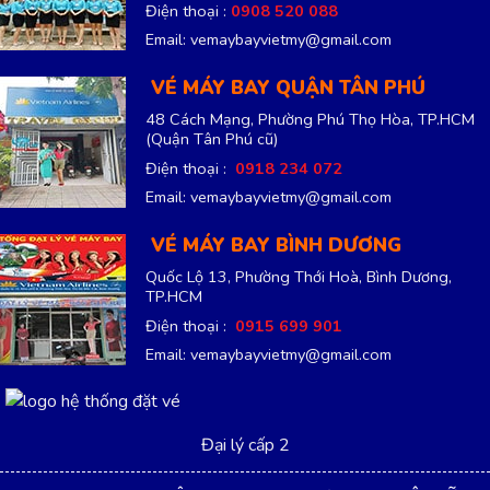
Email: vemaybayvietmy@gmail.com
Đại lý cấp 2
Copyright 2013 ©
CÔNG TY TNHH DU LỊCH BAY VIỆT MỸ.
Mã số thuế: 0316692942