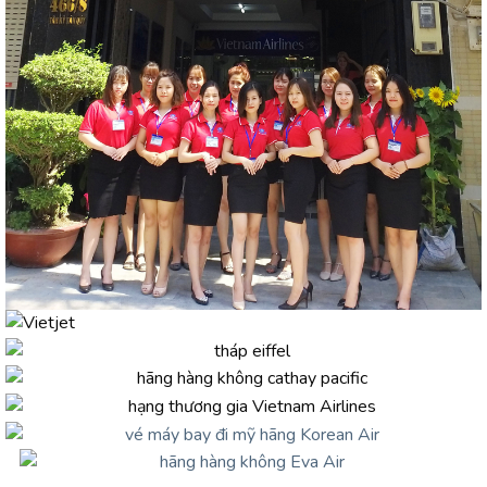
CÔNG TY TNHH DU LỊCH BAY VIỆT MỸ
Mã Số
Thuế:
0316692942
- TICKET OFFICE VIỆT MỸ
TỔNG CÔNG TY VIỆT MỸ (VIỆT MỸ TRAVEL GROUP CO.LTD)
- THƯƠNG HIỆU VÉ MÁY BAY HÀNG ĐẦU VIỆT NAM
TRỤ SỞ CHÍNH
466/8 Tân Kỳ Tân Qúy, Phường Tân Sơn Nhì,
TP.HCM
(Quận Tân Phú cũ)
Điện thoại :
0908 220 888