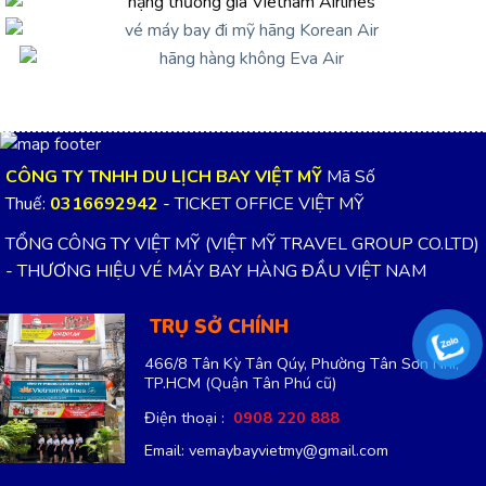
CÔNG TY TNHH DU LỊCH BAY VIỆT MỸ
Mã Số
Thuế:
0316692942
- TICKET OFFICE VIỆT MỸ
TỔNG CÔNG TY VIỆT MỸ (VIỆT MỸ TRAVEL GROUP CO.LTD)
- THƯƠNG HIỆU VÉ MÁY BAY HÀNG ĐẦU VIỆT NAM
TRỤ SỞ CHÍNH
466/8 Tân Kỳ Tân Qúy, Phường Tân Sơn Nhì,
TP.HCM
(Quận Tân Phú cũ)
Điện thoại :
0908 220 888
Email: vemaybayvietmy@gmail.com