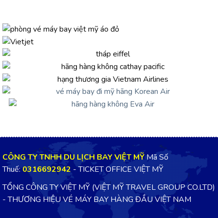
CÔNG TY TNHH DU LỊCH BAY VIỆT MỸ
Mã Số
Thuế:
0316692942
- TICKET OFFICE VIỆT MỸ
TỔNG CÔNG TY VIỆT MỸ (VIỆT MỸ TRAVEL GROUP CO.LTD)
- THƯƠNG HIỆU VÉ MÁY BAY HÀNG ĐẦU VIỆT NAM