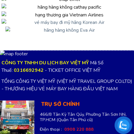
CÔNG TY TNHH DU LỊCH BAY VIỆT MỸ
Mã Số
Thuế:
0316692942
- TICKET OFFICE VIỆT MỸ
TỔNG CÔNG TY VIỆT MỸ (VIỆT MỸ TRAVEL GROUP CO.LTD)
- THƯƠNG HIỆU VÉ MÁY BAY HÀNG ĐẦU VIỆT NAM
TRỤ SỞ CHÍNH
466/8 Tân Kỳ Tân Qúy, Phường Tân Sơn Nhì,
TP.HCM
(Quận Tân Phú cũ)
Điện thoại :
0908 220 888