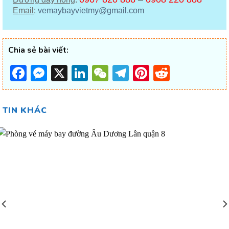
Email
:
vemaybayvietmy@gmail.com
Chia sẻ bài viết:
Facebook
Messenger
X
LinkedIn
WeChat
Telegram
Pinterest
Reddit
TIN KHÁC