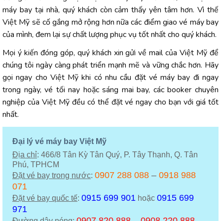
máy bay tại nhà, quý khách còn cảm thấy yên tâm hơn. Vì thế
Việt Mỹ sẽ cố gắng mở rộng hơn nữa các điểm giao vé máy bay
của mình, đem lại sự chất lượng phục vụ tốt nhất cho quý khách.
Mọi ý kiến đóng góp, quý khách xin gửi về mail của Việt Mỹ để
chúng tôi ngày càng phát triển mạnh mẽ và vững chắc hơn. Hãy
gọi ngay cho Việt Mỹ khi có nhu cầu đặt vé máy bay đi ngay
trong ngày, vé tối nay hoặc sáng mai bay, các booker chuyên
nghiệp của Việt Mỹ đều có thể đặt vé ngay cho bạn với giá tốt
nhất.
Đại lý vé máy bay Việt Mỹ
Địa chỉ
: 466/8 Tân Kỳ Tân Quý, P. Tây Thạnh, Q. Tân
Phú, TPHCM
0907 288 088
–
0918 988
Đặt vé bay trong nước
:
071
0915 699 901
0915 699
Đặt vé bay quốc tế
:
hoặc
971
0907 820 888
–
0908 220 888
Đường dây nóng
: