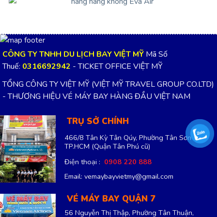
CÔNG TY TNHH DU LỊCH BAY VIỆT MỸ
Mã Số
Thuế:
0316692942
- TICKET OFFICE VIỆT MỸ
TỔNG CÔNG TY VIỆT MỸ (VIỆT MỸ TRAVEL GROUP CO.LTD)
- THƯƠNG HIỆU VÉ MÁY BAY HÀNG ĐẦU VIỆT NAM
TRỤ SỞ CHÍNH
466/8 Tân Kỳ Tân Qúy, Phường Tân Sơn Nhì,
TP.HCM
(Quận Tân Phú cũ)
Điện thoại :
0908 220 888
Email: vemaybayvietmy@gmail.com
VÉ MÁY BAY QUẬN 7
56 Nguyễn Thị Thập, Phường Tân Thuận,